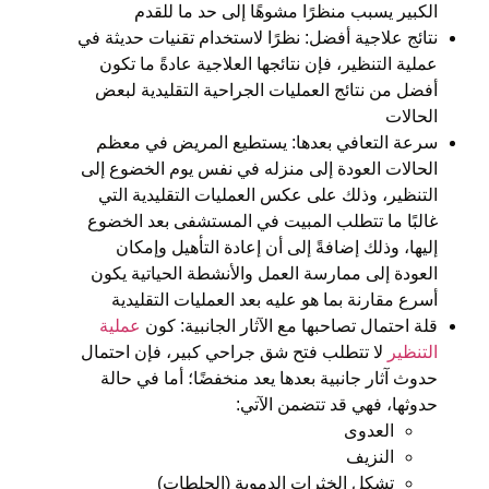
الكبير يسبب منظرًا مشوهًا إلى حد ما للقدم
نتائج علاجية أفضل: نظرًا لاستخدام تقنيات حديثة في
عملية التنظير، فإن نتائجها العلاجية عادةً ما تكون
أفضل من نتائج العمليات الجراحية التقليدية لبعض
الحالات
سرعة التعافي بعدها: يستطيع المريض في معظم
الحالات العودة إلى منزله في نفس يوم الخضوع إلى
التنظير، وذلك على عكس العمليات التقليدية التي
غالبًا ما تتطلب المبيت في المستشفى بعد الخضوع
إليها، وذلك إضافةً إلى أن إعادة التأهيل وإمكان
العودة إلى ممارسة العمل والأنشطة الحياتية يكون
أسرع مقارنة بما هو عليه بعد العمليات التقليدية
قلة احتمال تصاحبها مع الآثار الجانبية: كون
عملية
التنظير
لا تتطلب فتح شق جراحي كبير، فإن احتمال
حدوث آثار جانبية بعدها يعد منخفضًا؛ أما في حالة
حدوثها، فهي قد تتضمن الآتي:
العدوى
النزيف
تشكل الخثرات الدموية (الجلطات)