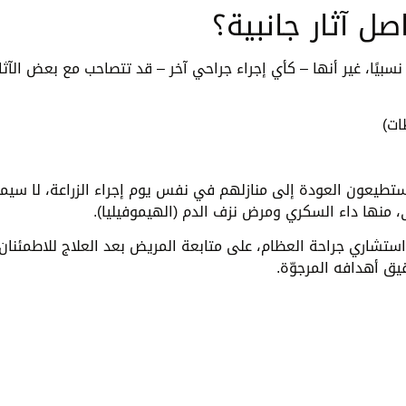
صل آثار جانبية؟
نسبيًا، غير أنها – كأي إجراء جراحي آخر – قد تتصاحب مع بعض الآثا
ات)
طيعون العودة إلى منازلهم في نفس يوم إجراء الزراعة، لا سيما
ى، منها داء السكري ومرض نزف الدم (الهيموفيليا).
ستشاري جراحة العظام، على متابعة المريض بعد العلاج للاطمئنان
يق أهدافه المرجوّة.