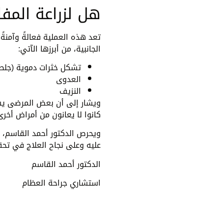
هل لزراعة المفا
تعد هذه العملية فعالةً وآمنةً 
الجانبية، من أبرزها الآتي:
تشكل خثرات دموية (جلط
العدوى
النزيف
ويشار إلى أن بعض المرضى يست
كانوا لا يعانون من أمراض أخر
ويحرص الدكتور أحمد القاسم، ا
عليه وعلى نجاح العلاج في تحق
الدكتور أحمد القاسم
استشاري جراحة العظام