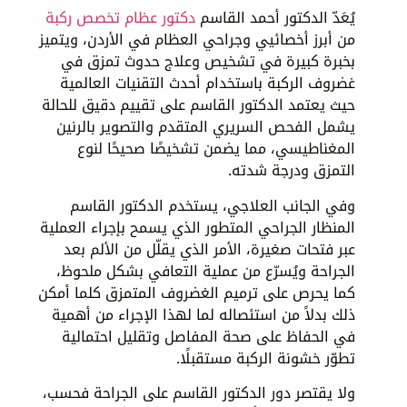
يُعَدّ الدكتور أحمد القاسم
دكتور عظام تخصص ركبة
من أبرز أخصائيي وجراحي العظام في الأردن، ويتميز
بخبرة كبيرة في تشخيص وعلاج حدوث تمزق في
غضروف الركبة باستخدام أحدث التقنيات العالمية
حيث يعتمد الدكتور القاسم على تقييم دقيق للحالة
يشمل الفحص السريري المتقدم والتصوير بالرنين
المغناطيسي، مما يضمن تشخيصًا صحيحًا لنوع
التمزق ودرجة شدته.
وفي الجانب العلاجي، يستخدم الدكتور القاسم
المنظار الجراحي المتطور الذي يسمح بإجراء العملية
عبر فتحات صغيرة، الأمر الذي يقلّل من الألم بعد
الجراحة ويُسرّع من عملية التعافي بشكل ملحوظ،
كما يحرص على ترميم الغضروف المتمزق كلما أمكن
ذلك بدلاً من استئصاله لما لهذا الإجراء من أهمية
في الحفاظ على صحة المفاصل وتقليل احتمالية
تطوّر خشونة الركبة مستقبلًا.
ولا يقتصر دور الدكتور القاسم على الجراحة فحسب،