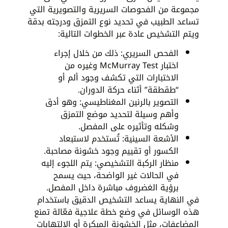
مجموعة من الفحوصات السريرية والتصويرية التي
تساعد الطبيب في تحديد نوع التمزق ودرجته بدقة
ويتم التشخيص عادة عبر الخطوات التالية:
الفحص السريري: ذلك من خلال إجراء
اختبار McMurray Test وغيره من
الاختبارات التي تكشف وجود ألم أو
“طقطقة” أثناء حركة الدوران.
التصوير بالرنين المغناطيسي: وهو أدق
وأهم وسيلة لتحديد موضع التمزق
وشكله وتأثيره على المفصل.
الأشعة السينية: تُستخدم لاستبعاد
الكسور أو تقييم وجود خشونة مصاحبة.
منظار الركبة التشخيصي: يتم اللجوء إليه
في الحالات غير الواضحة، حيث يسمح
برؤية الغضروف مباشرة داخل المفصل.
في النهاية يساعد التشخيص الدقيق باستخدام
هذه الوسائل في وضع خطة علاجية فعّالة تمنع
المضاعفات، مثل الخشونة المبكرة أو الالتهابات