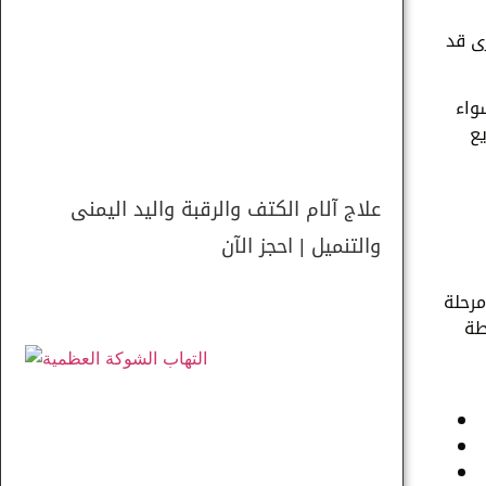
ى قد
واء
يع
علاج آلام الكتف والرقبة واليد اليمنى
والتنميل | احجز الآن
مرحلة
طة