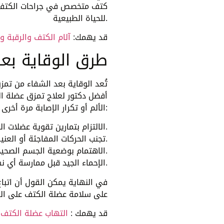
كتف متخصص في جراحات الكتف، 
للحياة الطبيعية.
قد يهمك:
آلام الكتف والرقبة وا
طرق الوقاية بع
تُعد الوقاية بعد الشفاء من تمز
أفضل دكتور لعلاج تمزق عضلة ا
الألم أو تكرار الإصابة مرة أخرى وهي تتمثل فيما يلي:
• الالتزام بتمارين تقوية عضلات الكتف والعضلات المحيطة به بشكل منتظم.
• تجنب الحركات المفاجئة أو العنيفة التي قد تُعرّض العضلة لإجهاد جديد.
• الاهتمام بوضعية الجسم الصحيحة أثناء الجلوس والعمل والنوم.
• الإحماء الجيد قبل ممارسة أي نشاط بدني أو رياضي لتجهيز العضلات والمفصل.
في النهاية يمكن القول أن اتباع
على سلامة عضلة الكتف على الم
قد يهمك :
التهاب عضلة الكتف