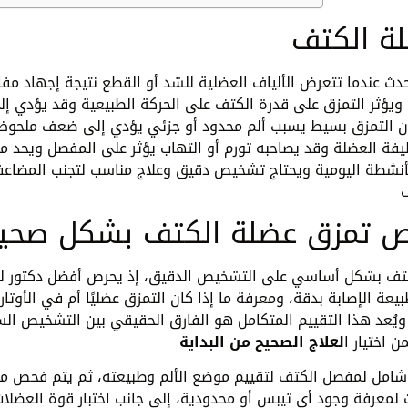
ة الكتف
ث عندما تتعرض الألياف العضلية للشد أو القطع نتيجة إجهاد مف
 ويؤثر التمزق على قدرة الكتف على الحركة الطبيعية وقد يؤدي إل
التمزق بسيط يسبب ألم محدود أو جزئي يؤدي إلى ضعف ملحوظ 
فة العضلة وقد يصاحبه تورم أو التهاب يؤثر على المفصل ويحد م
 الأنشطة اليومية ويحتاج تشخيص دقيق وعلاج مناسب لتجنب المضاعف
ف
 تمزق عضلة الكتف بشكل صحي
لكتف بشكل أساسي على التشخيص الدقيق، إذ يحرص أفضل دكتور لع
ة الإصابة بدقة، ومعرفة ما إذا كان التمزق عضليًا أم في الأوتار،
ويُعد هذا التقييم المتكامل هو الفارق الحقيقي بين التشخيص ا
اختيار ا
شامل لمفصل الكتف لتقييم موضع الألم وطبيعته، ثم يتم فحص م
لمعرفة وجود أي تيبس أو محدودية، إلى جانب اختبار قوة العضلا