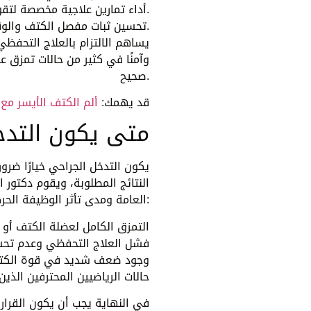
أداء تمارين علاجية مخصصة لتقوية عضلات الكتف والعضلات الداعمة له.
تحسين ثبات مفصل الكتف والوقاية من تكرار التمزق في المستقبل.
يساهم الالتزام بالعلاج التحفظي
وآمنًا في كثير من حالات تمزق ع
صحيح.
قد يهمك:
ألم الكتف الأيسر مع 
متى يكون التدخ
يكون التدخل الجراحي خيارًا ضر
النتائج المطلوبة، ويقوم دكتور 
العامة ومدى تأثر الوظيفة الحركية للكتف ويمكن تحديد بعض الحالات فيما يلي:
• التمزق الكامل لعضلة الكتف أو ا
• فشل العلاج التحفظي وعدم تحس
• وجود ضعف شديد في قوة الكتف
• حالات الرياضيين المحترفين ال
في النهاية يجب أن يكون القرار 