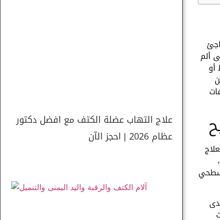
اجئ
ى ألم
أو
ن
ات
ح
علاج التهاب عضلة الكتف مع افضل دكتور
عظام 2026 | احجز الآن
لاج
لسطحي
دى
ت