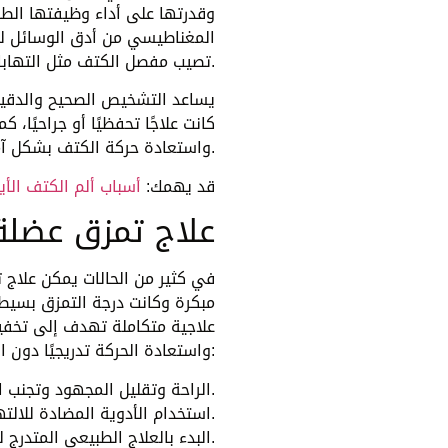
وقدرتها على أداء وظيفتها الطبي
المغناطيسي من أدق الوسائل لتح
تصيب مفصل الكتف مثل التهابات الأوتار أو تمزق الأربطة أو خشونة المفصل.
يساعد التشخيص الصحيح والدقيق
كانت علاجًا تحفظيًا أو جراحيًا،
واستعادة حركة الكتف بشكل آمن وفعّال.
قد يهمك:
أسباب ألم الكتف الأي
علاج تمزق عضلة
في كثير من الحالات يمكن علاج
مبكرة وكانت درجة التمزق بسيط
علاجية متكاملة تهدف إلى تخفي
واستعادة الحركة تدريجيًا دون الحاجة إلى تدخل جراحي وتتمثل فيما يلي:
الراحة وتقليل المجهود وتجنب الحركات التي تزيد من الضغط أو الألم في الكتف المصاب.
استخدام الأدوية المضادة للالتهاب ومسكنات الألم للحد من التورم والسيطرة على الأعراض.
البدء بالعلاج الطبيعي المتدرج لاستعادة مدى الحركة بشكل آمن.