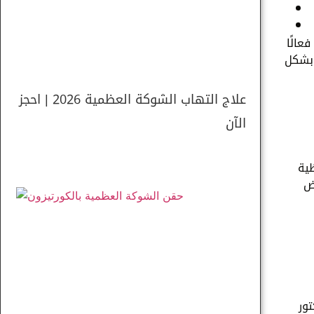
عالًا
 بشكل
علاج التهاب الشوكة العظمية 2026 | احجز
الآن
ظية
يض
تور