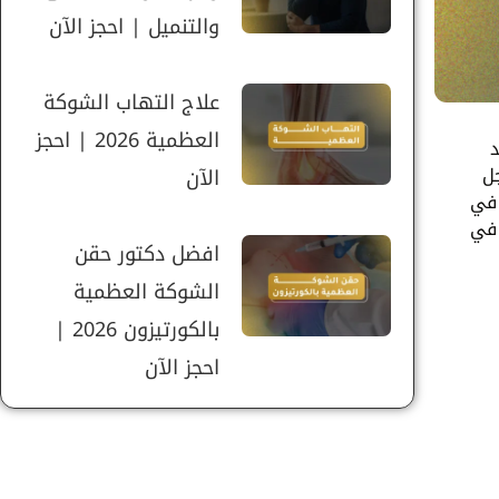
والتنميل | احجز الآن
علاج التهاب الشوكة
العظمية 2026 | احجز
د
جل
الآن
 في
 في
افضل دكتور حقن
الشوكة العظمية
بالكورتيزون 2026 |
احجز الآن