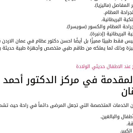
لمفاصل (ماليزيا).
جراحة العظام.
ية البريطانية.
جراحة العظام والكسور (سويسرا).
ة البريطانية (إدنبرة).
 فقط طبيبًا مميزًا بل أيضًا احسن دكتور عظام في عمان الاردن 
ميزة وذلك لما يملكه من طاقم طبي متخصص وأجهزة طبية حديثة 
 عند الاطفال حديثي الولادة
لمقدمة في مركز الدكتور أحمد
ان
من الخدمات المتخصصة التي تجعل المرضى دائماً في راحة حيث تشم
طفال والبالغين.
قة.
لكبير.